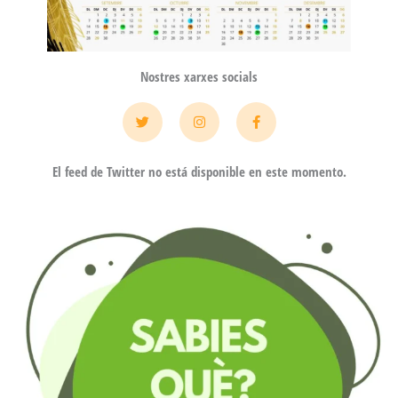
Nostres xarxes socials
T
I
F
w
n
a
i
s
c
t
t
e
t
a
b
El feed de Twitter no está disponible en este momento.
e
g
o
r
r
o
a
k
m
-
f