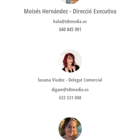
Moisés Hernández - Direcció Executiva
hola@tdtmedia.es
640 845 901
Susana Viudez - Delegat Comercial
digam@tdtmedia.es
633 531 048