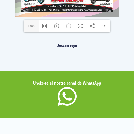
1/48
Descarregar
Uneix-te al nostre canal de WhatsApp