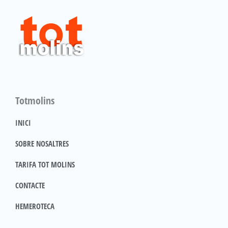
Totmolins
INICI
SOBRE NOSALTRES
TARIFA TOT MOLINS
CONTACTE
HEMEROTECA