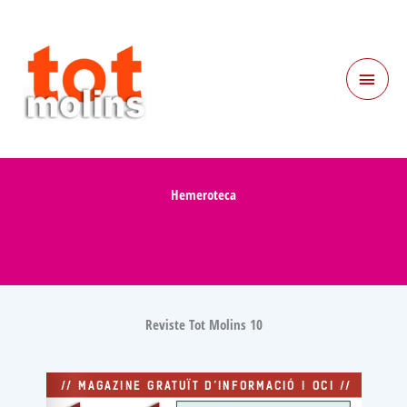
Ir
MEN
al
contenido
PRIN
Hemeroteca
Reviste Tot Molins 10