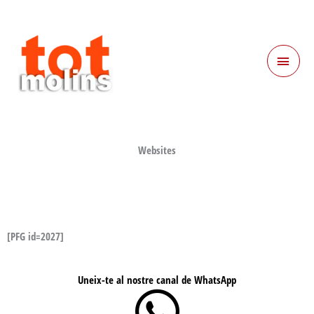
Ir
MEN
al
contenido
PRIN
Websites
[PFG id=2027]
Uneix-te al nostre canal de WhatsApp